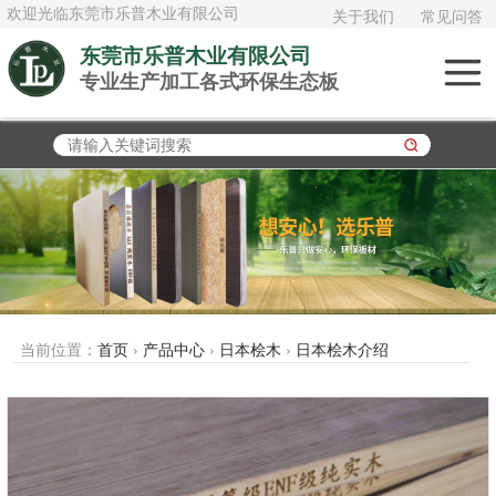
欢迎光临东莞市乐普木业有限公司
关于我们
常见问答
东莞市乐普木业有限公司
专业生产加工各式环保生态板
俄罗斯进口白桦
木
加拿大进口大白
松
泰国AAA橡胶木
日本桧木
当前位置：
首页
›
产品中心
›
日本桧木
›
日本桧木介绍
欧松板OSB
多层实木板《夹
板》