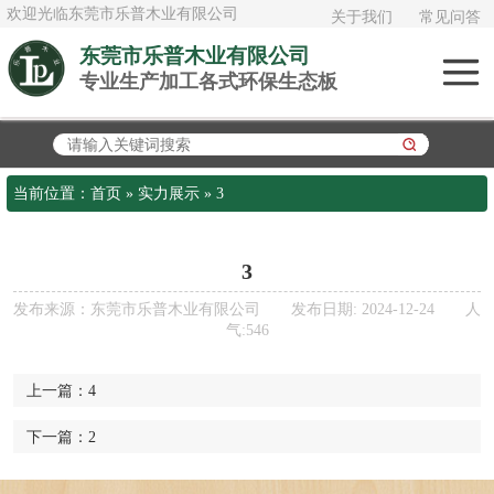
欢迎光临东莞市乐普木业有限公司
关于我们
常见问答
东莞市乐普木业有限公司
专业生产加工各式环保生态板
俄罗斯进口白桦
木
加拿大进口大白
当前位置：
首页
»
实力展示
»
3
松
泰国AAA橡胶木
3
日本桧木
发布来源：东莞市乐普木业有限公司 发布日期: 2024-12-24 人
气:546
欧松板OSB
上一篇：
4
多层实木板《夹
下一篇：
2
板》