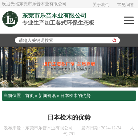
欢迎光临东莞市乐普木业有限公司
关于我们
常见问答
东莞市乐普木业有限公司
专业生产加工各式环保生态板
俄罗斯进口白桦
木
加拿大进口大白
松
泰国AAA橡胶木
日本桧木
当前位置：
首页
»
新闻资讯
»
日本桧木的优势
欧松板OSB
多层实木板《夹
日本桧木的优势
发布来源：东莞市乐普木业有限公司 发布日期: 2024-12-24 人
板》
气:791