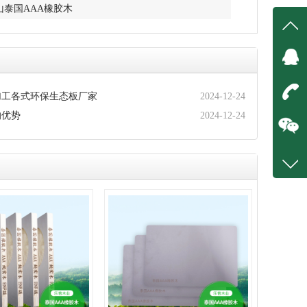
山泰国AAA橡胶木
在线
在
加工各式环保生态板厂家
2024-12-24
的优势
2024-12-24
咨询
40099
客服q
77293