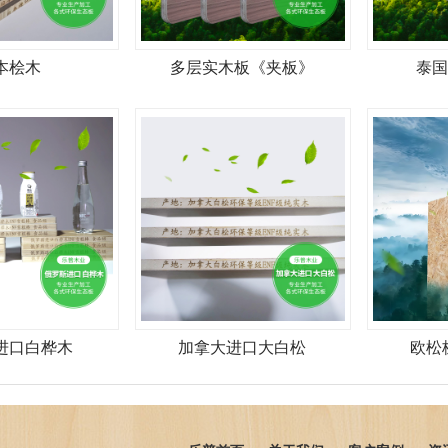
本桧木
多层实木板《夹板》
泰国
进口白桦木
加拿大进口大白松
欧松