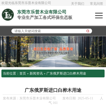
欢迎光临东莞市乐普木业有限公司
关于我们
常见问答
东莞市乐普木业有限公司
专业生产加工各式环保生态板
俄罗斯进口白桦
木
加拿大进口大白
松
泰国AAA橡胶木
日本桧木
当前位置：
首页
»
新闻资讯
»
广东俄罗斯进口白桦木用途
欧松板OSB
多层实木板《夹
广东俄罗斯进口白桦木用途
发布来源：东莞市乐普木业有限公司 发布日期: 2025-05-11 人
板》
气:161