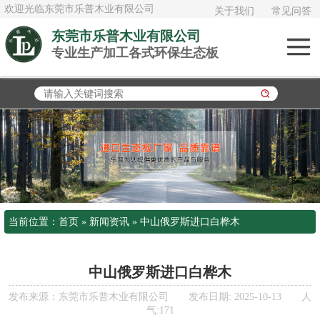
欢迎光临东莞市乐普木业有限公司
关于我们
常见问答
东莞市乐普木业有限公司
专业生产加工各式环保生态板
俄罗斯进口白桦
木
加拿大进口大白
松
泰国AAA橡胶木
日本桧木
当前位置：
首页
»
新闻资讯
»
中山俄罗斯进口白桦木
欧松板OSB
多层实木板《夹
中山俄罗斯进口白桦木
发布来源：东莞市乐普木业有限公司 发布日期: 2025-10-13 人
板》
气:171